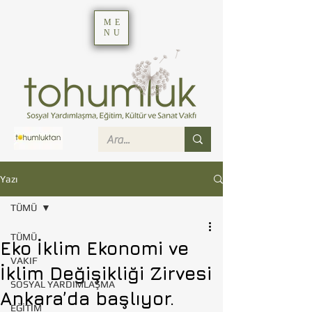
ME
NU
Yazı
TÜMÜ
TÜMÜ
Eko İklim Ekonomi ve
VAKIF
İklim Değişikliği Zirvesi
SOSYAL YARDIMLAŞMA
Ankara’da başlıyor.
EĞİTİM