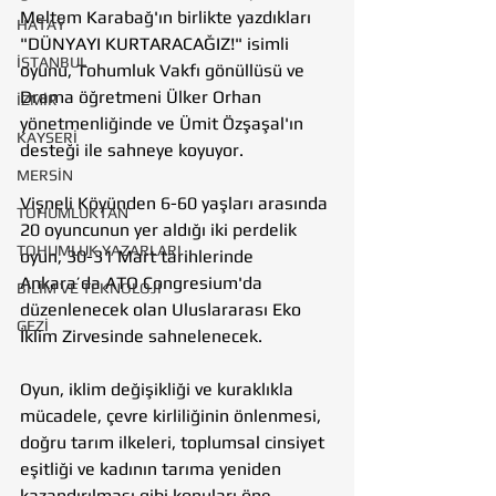
Meltem Karabağ'ın birlikte yazdıkları 
HATAY
"DÜNYAYI KURTARACAĞIZ!" isimli 
İSTANBUL
oyunu, Tohumluk Vakfı gönüllüsü ve 
Drama öğretmeni Ülker Orhan 
İZMİR
yönetmenliğinde ve Ümit Özşaşal'ın 
KAYSERİ
desteği ile sahneye koyuyor.  
MERSİN
Vişneli Köyünden 6-60 yaşları arasında 
TOHUMLUKTAN
20 oyuncunun yer aldığı iki perdelik 
TOHUMLUK YAZARLARI
oyun, 30-31 Mart tarihlerinde 
Ankara’da ATO Congresium'da 
BİLİM VE TEKNOLOJİ
düzenlenecek olan Uluslararası Eko 
GEZİ
İklim Zirvesinde sahnelenecek.  
Oyun, iklim değişikliği ve kuraklıkla 
mücadele, çevre kirliliğinin önlenmesi, 
doğru tarım ilkeleri, toplumsal cinsiyet 
eşitliği ve kadının tarıma yeniden 
kazandırılması gibi konuları öne 