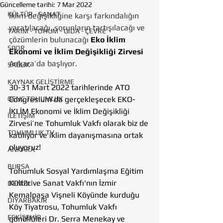
Güncelleme tarihi:
7 Mar 2022
KÜLTÜR - SANAT
İklim değişikliğine karşı farkındalığın 
yaratılacağı, sorunların tartışılacağı ve 
TARIM - TOHUM - GIDA - ÇEVRE
çözümlerin bulunacağı
 Eko İklim 
SPOR
Ekonomi ve İklim Değişikliği Zirvesi
Ankara’da başlıyor.
SAĞLIK
KAYNAK GELİŞTİRME
30-31 Mart 2022 tarihlerinde ATO 
GENÇ TOHUMLUK
Congresium’da gerçekleşecek EKO-
İKLİM Ekonomi ve İklim Değişikliği 
İLETİŞİM
Zirvesi’ne Tohumluk Vakfı olarak biz de 
TOHUMLUK TV
katılıyor ve iklim dayanışmasına ortak 
oluyoruz!
ANKARA
BURSA
Tohumluk Sosyal Yardımlaşma Eğitim 
Kültür ve Sanat Vakfı'nın İzmir 
DENİZLİ
Kemalpaşa Vişneli Köyünde kurduğu 
DİYARBAKIR
Köy Tiyatrosu, Tohumluk Vakfı 
ESKİŞEHİR
gönüllüleri Dr. Serra Menekay ve 