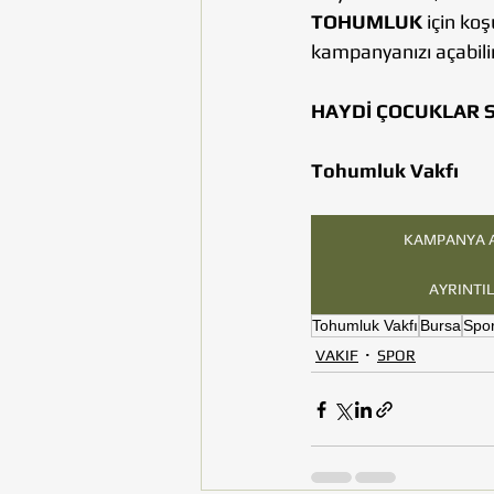
TOHUMLUK
 için ko
kampanyanızı açabilir
HAYDİ ÇOCUKLAR S
Tohumluk Vakfı
KAMPANYA A
AYRINTI
Tohumluk Vakfı
Bursa
Spo
VAKIF
SPOR