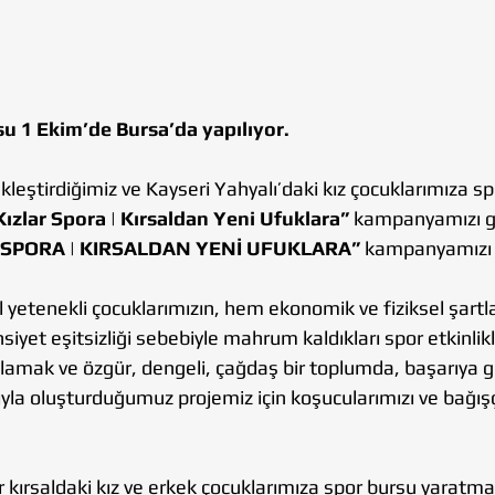
su 1 Ekim’de Bursa’da yapılıyor. 
ekleştirdiğimiz ve Kayseri Yahyalı’daki kız çocuklarımıza sp
ızlar Spora | Kırsaldan Yeni Ufuklara”
 kampanyamızı ge
SPORA | KIRSALDAN YENİ UFUKLARA”
 kampanyamızı 
 yetenekli çocuklarımızın, hem ekonomik ve fiziksel şartlar
iyet eşitsizliği sebebiyle mahrum kaldıkları spor etkinlik
lamak ve özgür, dengeli, çağdaş bir toplumda, başarıya g
la oluşturduğumuz projemiz için koşucularımızı ve bağışçı
 kırsaldaki kız ve erkek çocuklarımıza spor bursu yaratma