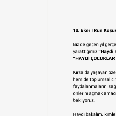
10. Eker I Run Koşu
Biz de geçen yıl gerç
yarattığımız 
“Haydi K
“HAYDİ ÇOCUKLAR 
Kırsalda yaşayan özel
hem de toplumsal cins
faydalanmalarını sağ
önlerini açmak amacıy
bekliyoruz. 
Haydi bakalım, kimler