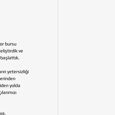
or bursu 
liştirdik ve 
başlattık.
ın yetersizliği 
lerinden 
iden yolda 
larımızı 
ya, 