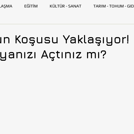
LAŞMA
EĞİTİM
KÜLTÜR - SANAT
TARIM - TOHUM - GID
GENÇ TOHUMLUK
İLETİŞİM
TOHUMLUK TV
ANK
un Koşusu Yaklaşıyor!
anızı Açtınız mı?
SKİŞEHİR
HATAY
İSTANBUL
İZMİR
KAYSERİ
AZARLARI
BİLİM VE TEKNOLOJİ
GEZİ