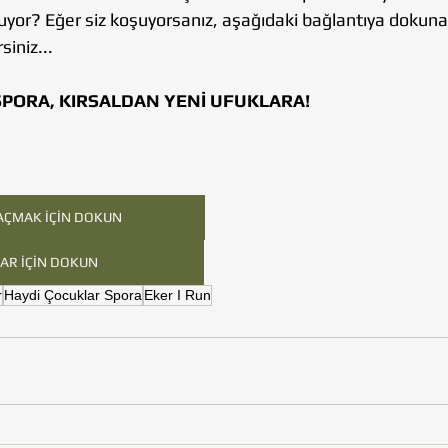
şuyor? Eğer siz koşuyorsanız, aşağıdaki bağlantıya dokuna
siniz...
PORA, KIRSALDAN YENİ UFUKLARA!
ÇMAK İÇİN DOKUN
LAR İÇİN DOKUN
r
Haydi Çocuklar Spora
Eker I Run