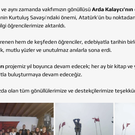
ve aynı zamanda vakfımızın gönüllüsü 
Arda Kalaycı’nın
nin Kurtuluş Savaşı’ndaki önemi, Atatürk’ün bu noktadan İ
lgi öğrencilerimize aktarıldı.
nen hem de keşfeden öğrenciler, edebiyatla tarihin birleş
lik, mutlu yüzler ve unutulmaz anılarla sona erdi.
rı
 projemiz yıl boyunca devam edecek; her ay bir kitap ve 
atla buluşturmaya devam edeceğiz.
da olan tüm gönüllülerimize ve destekçilerimize teşekkür