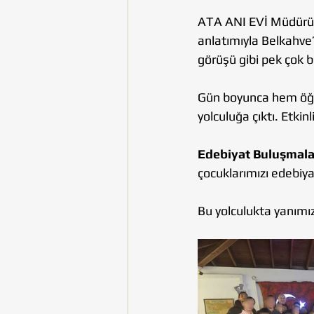
ATA ANI EVİ Müdürü 
anlatımıyla Belkahve’
görüşü gibi pek çok bi
Gün boyunca hem öğre
yolculuğa çıktı. Etkin
Edebiyat Buluşmala
çocuklarımızı edebiy
Bu yolculukta yanımız