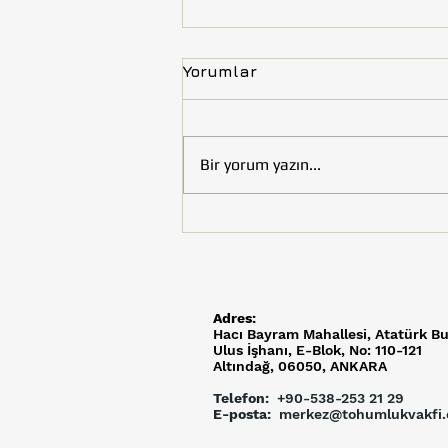
Yorumlar
Bir yorum yazın...
Tohumluk Vakfı’nın Çocuk
Kitabı “Uzay Efeler
Yolunda” Kültür ve Turizm
Bakanlığı Tarafından
Kütüphaneler İçin Satın
Adres:
Alındı
Hacı Bayram Mahallesi,
Atatürk Bu
Ulus İşhanı, E-Blok, No: 110-121
Altındağ, 06050, ANKARA
Telefon:
+90-538-253 21 29
E-posta:
merkez@tohumlukvakfi.