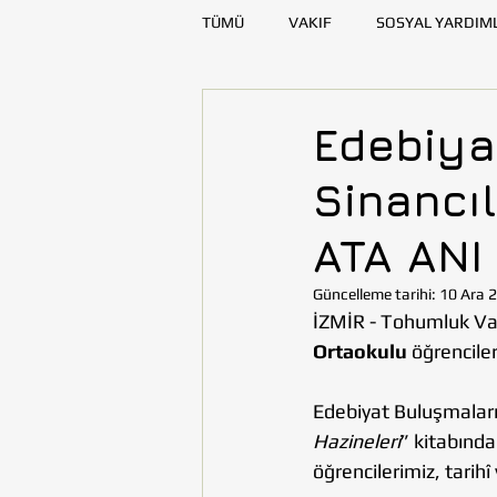
TÜMÜ
VAKIF
SOSYAL YARDIM
SAĞLIK
KAYNAK GELİŞTİRME
Edebiya
Sinancıl
DENİZLİ
DİYARBAKIR
E
ATA ANI
TOHUMLUKTAN
TOHUMLUK Y
Güncelleme tarihi:
10 Ara 
İZMİR - Tohumluk Vak
Ortaokulu
 öğrenciler
Edebiyat Buluşmaları
Hazineleri
” kitabında
öğrencilerimiz, tarih