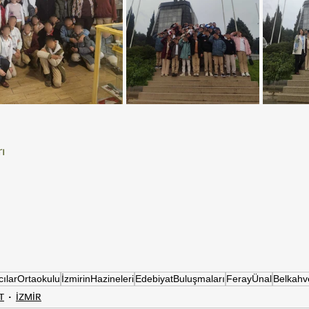
ı
cılarOrtaokulu
İzmirinHazineleri
EdebiyatBuluşmaları
FerayÜnal
Belkahv
T
İZMİR