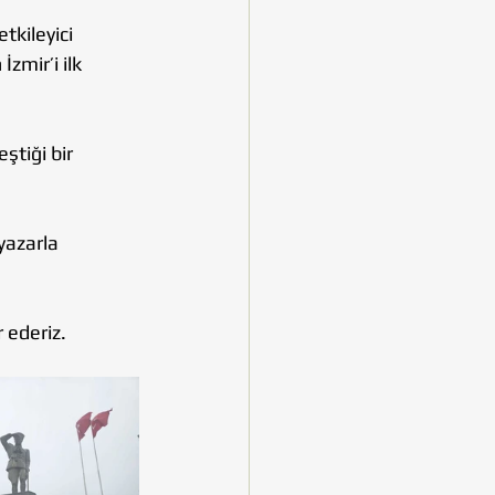
 etkileyici 
zmir’i ilk 
tiği bir 
yazarla 
 ederiz. 