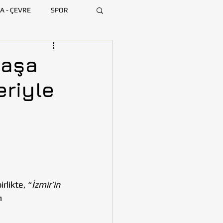
A - ÇEVRE
SPOR
ARA
BURSA
paşa
eriyle
MERSİN
birlikte, “
İzmir’in 
n 