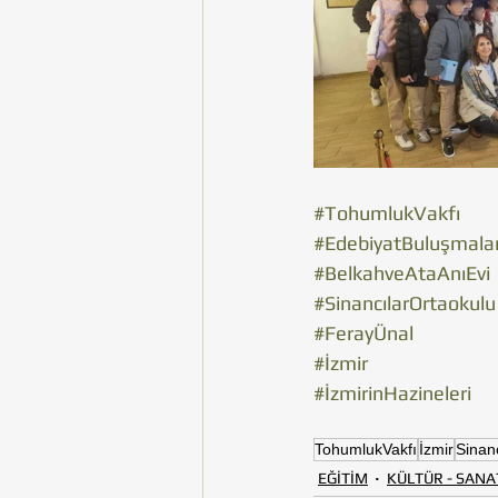
#TohumlukVakfı
#EdebiyatBuluşmalar
#BelkahveAtaAnıEvi
#SinancılarOrtaokulu
#FerayÜnal
#İzmir
#İzmirinHazineleri
TohumlukVakfı
İzmir
Sinan
EĞİTİM
KÜLTÜR - SANA