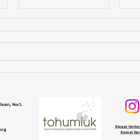
Tohumluk'un Sesi Dijital
Vişn
Müzik Marketlerde
Üre
Yükseliyor!
Şenl
TV i
lvarı, No:1,
Kişisel Veril
org
Kişisel Ve