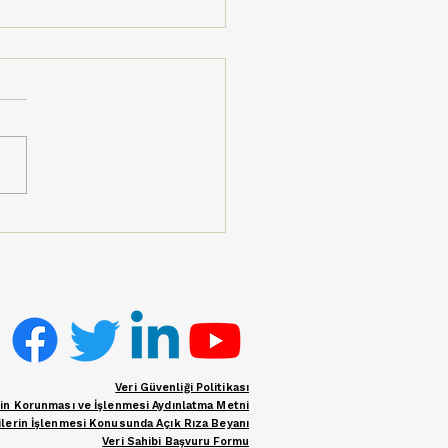
eli Köyü’nde Kültür,
tim ve Dayanışma:
iğin Coşkusu Çiftçi
le Türkiye’ye Ulaştı
Veri Güvenliği Politikası
erin Korunması ve İşlenmesi Aydınlatma Metni
rilerin İşlenmesi Konusunda Açık Rıza Beyanı
Veri Sahibi Başvuru Formu