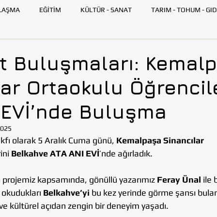
LAŞMA
EĞİTİM
KÜLTÜR - SANAT
TARIM - TOHUM - GID
GENÇ TOHUMLUK
İLETİŞİM
TOHUMLUK TV
ANK
t Buluşmaları: Kemal
ar Ortaokulu Öğrencil
SKİŞEHİR
HATAY
İSTANBUL
İZMİR
KAYSERİ
 EVİ’nde Buluşma
AZARLARI
BİLİM VE TEKNOLOJİ
GEZİ
2025
fı olarak 5 Aralık Cuma günü, 
Kemalpaşa Sinancılar 
ini 
Belkahve ATA ANI EVİ
’nde ağırladık. 
 projemiz kapsamında, gönüllü yazarımız 
Feray Ünal
 ile 
 okudukları 
Belkahve’yi
 bu kez yerinde görme şansı bula
î ve kültürel açıdan zengin bir deneyim yaşadı.