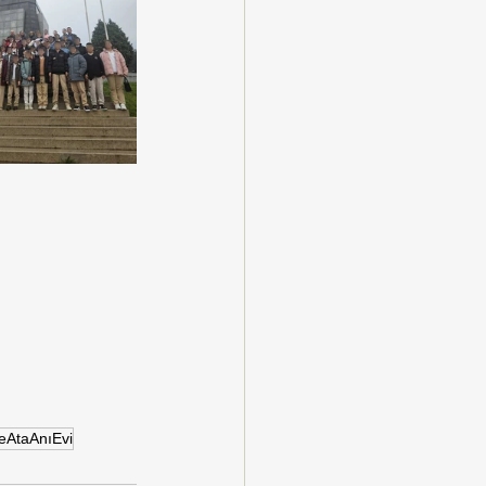
eAtaAnıEvi