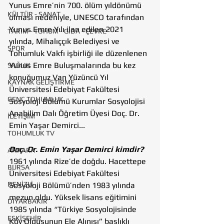
Yunus Emre’nin 700. ölüm yıldönümü 
KÜLTÜR - SANAT
olması nedeniyle, UNESCO tarafından 
Yunus Emre Yılı ilan edilen 2021 
TARIM - TOHUM - GIDA - ÇEVRE
yılında, Mihalıççık Belediyesi ve 
SPOR
Tohumluk Vakfı işbirliği ile düzenlenen 
Yunus Emre Buluşmalarında bu kez 
SAĞLIK
konuğumuz Van Yüzüncü Yıl 
KAYNAK GELİŞTİRME
Üniversitesi Edebiyat Fakültesi 
GENÇ TOHUMLUK
Sosyoloji Bölümü Kurumlar Sosyolojisi 
Anabilim Dalı Öğretim Üyesi Doç. Dr. 
İLETİŞİM
Emin Yaşar Demirci...   
TOHUMLUK TV
Doç. Dr. Emin Yaşar Demirci kimdir? 
ANKARA
1961 yılında Rize’de doğdu. Hacettepe 
BURSA
Üniversitesi Edebiyat Fakültesi 
DENİZLİ
Sosyoloji Bölümü’nden 1983 yılında 
mezun oldu. Yüksek lisans eğitimini 
DİYARBAKIR
1985 yılında “Türkiye Sosyolojisinde 
ESKİŞEHİR
Köy Olgusunun Ele Alınışı” başlıklı 