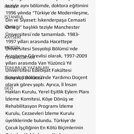
teziyle aynı bölümde, doktora eğitimini 
HATAY
1996 yılında “Türkiye’de Modernleşme, 
İSTANBUL
Din ve Siyaset: İskenderpaşa Cemaati 
Örneği” başlıklı teziyle Manchester 
İZMİR
Üniversitesi’nde tamamladı. 1983-
KAYSERİ
1997 yılları arasında Hacettepe 
MERSİN
Üniversitesi Sosyoloji Bölümü’nde 
Araştırma Görevlisi olarak, 1997-2009 
TOHUMLUKTAN
yılları arasında Van Yüzüncü Yıl 
TOHUMLUK YAZARLARI
Üniversitesi Edebiyat Fakültesi 
Sosyoloji Bölümü’nde Yardımcı Doçent 
BİLİM VE TEKNOLOJİ
olarak görev yaptı. Ayrıca, İl İnsan 
GEZİ
Hakları Kurulu, Yerel Eşitlik Eylem Planı 
İzleme Komitesi, Köye Dönüş ve 
Rehabilitasyon Programı İzleme 
Kurulu, Cezaevleri İzleme Kurulu 
üyeliklerinde bulundu. Türkiye’de 
Çocuk İşçiliğinin En Kötü Biçimlerinin 