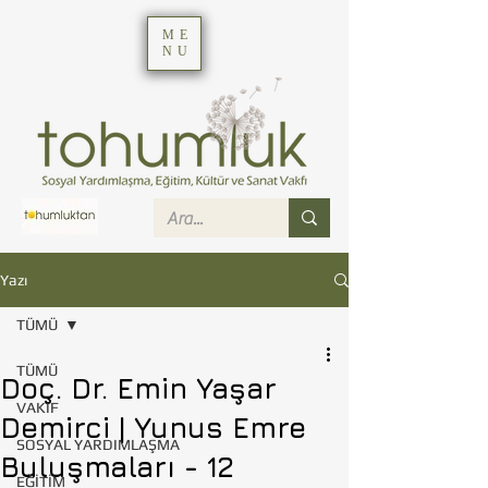
ME
NU
Yazı
TÜMÜ
TÜMÜ
Doç. Dr. Emin Yaşar
VAKIF
Demirci | Yunus Emre
SOSYAL YARDIMLAŞMA
Buluşmaları - 12
EĞİTİM