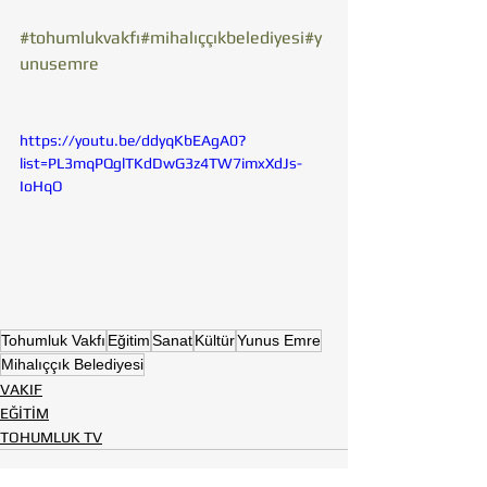
#tohumlukvakfı
#mihalıççıkbelediyesi
#y
unusemre
https://youtu.be/ddyqKbEAgA0?
list=PL3mqPQglTKdDwG3z4TW7imxXdJs-
IoHqO
Tohumluk Vakfı
Eğitim
Sanat
Kültür
Yunus Emre
Mihalıççık Belediyesi
VAKIF
EĞİTİM
TOHUMLUK TV