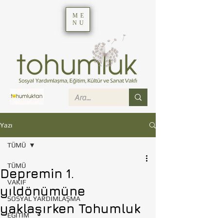
ME
NU
Yazı
TÜMÜ
TÜMÜ
Depremin 1.
VAKIF
yıldönümüne
SOSYAL YARDIMLAŞMA
yaklaşırken Tohumluk
EĞİTİM