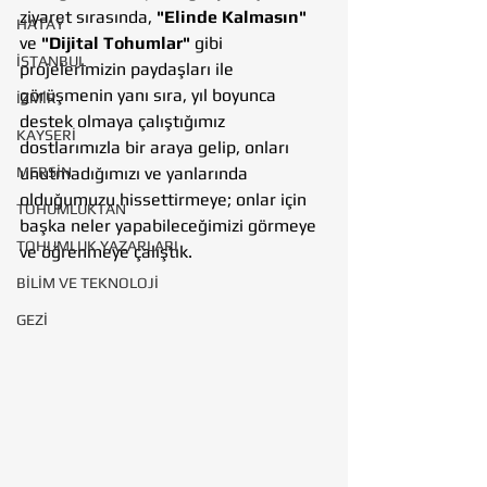
ziyaret sırasında, 
"Elinde Kalmasın"
HATAY
ve 
"Dijital Tohumlar" 
gibi 
İSTANBUL
projelerimizin paydaşları ile 
görüşmenin yanı sıra, yıl boyunca 
İZMİR
destek olmaya çalıştığımız 
KAYSERİ
dostlarımızla bir araya gelip, onları 
MERSİN
unutmadığımızı ve yanlarında 
olduğumuzu hissettirmeye; onlar için 
TOHUMLUKTAN
başka neler yapabileceğimizi görmeye 
TOHUMLUK YAZARLARI
ve öğrenmeye çalıştık. 
BİLİM VE TEKNOLOJİ
GEZİ