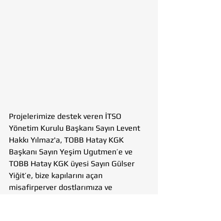
Projelerimize destek veren İTSO 
Yönetim Kurulu Başkanı Sayın Levent 
Hakkı Yılmaz'a, TOBB Hatay KGK 
Başkanı Sayın Yeşim Ugutmen’e ve 
TOBB Hatay KGK üyesi Sayın Gülser 
Yiğit’e, bize kapılarını açan 
misafirperver dostlarımıza ve 
geliştirdiğimiz projelerimize katkı 
sağlayan tüm paydaşlarımıza teşekkür 