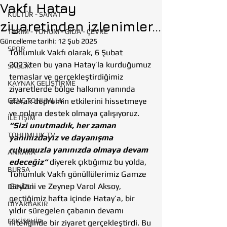
Vakfı Hatay
KÜLTÜR - SANAT
ziyaretinden izlenimler...
TARIM - TOHUM - GIDA - ÇEVRE
Güncelleme tarihi:
12 Şub 2025
SPOR
Tohumluk Vakfı olarak, 6 Şubat 
2023’ten bu yana Hatay’la kurduğumuz 
SAĞLIK
temaslar ve gerçekleştirdiğimiz 
KAYNAK GELİŞTİRME
ziyaretlerde bölge halkının yanında 
GENÇ TOHUMLUK
olarak depremin etkilerini hissetmeye 
ve onlara destek olmaya çalışıyoruz. 
İLETİŞİM
“Sizi unutmadık, her zaman 
TOHUMLUK TV
yanınızdayız ve dayanışma 
ruhumuzla yanınızda olmaya devam 
ANKARA
edeceğiz“
 diyerek çıktığımız bu yolda, 
BURSA
Tohumluk Vakfı gönüllülerimiz Gamze 
Geylani ve Zeynep Varol Aksoy, 
DENİZLİ
geçtiğimiz hafta içinde Hatay’a, bir 
DİYARBAKIR
yıldır süregelen çabanın devamı 
ESKİŞEHİR
niteliğinde bir ziyaret gerçekleştirdi. Bu 