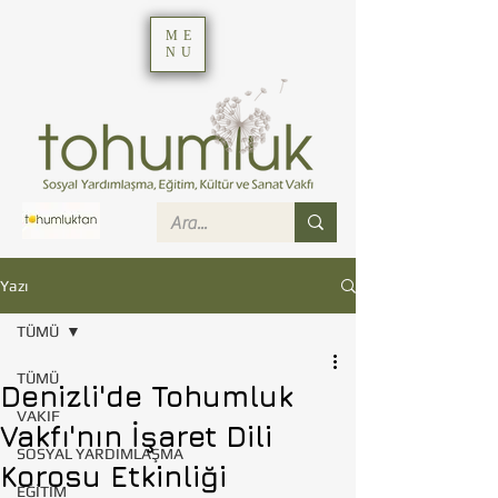
ME
NU
Yazı
TÜMÜ
TÜMÜ
Denizli'de Tohumluk
VAKIF
Vakfı'nın İşaret Dili
SOSYAL YARDIMLAŞMA
Korosu Etkinliği
EĞİTİM