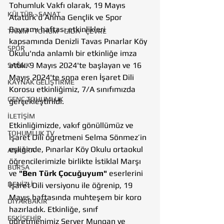
Tohumluk Vakfı olarak, 19 Mayıs 
KÜLTÜR - SANAT
Atatürk'ü Anma Gençlik ve Spor 
Bayramı haftası etkinlikleri 
TARIM - TOHUM - GIDA - ÇEVRE
kapsamında Denizli Tavas Pınarlar Köy 
SPOR
Okulu'nda anlamlı bir etkinliğe imza 
attık. 9 Mayıs 2024'te başlayan ve 16 
SAĞLIK
Mayıs 2024'te sona eren İşaret Dili 
KAYNAK GELİŞTİRME
Korosu etkinliğimiz, 7/A sınıfımızda 
GENÇ TOHUMLUK
gerçekleştirildi.
İLETİŞİM
Etkinliğimizde, vakıf gönüllümüz ve 
TOHUMLUK TV
İşaret Dili öğretmeni Selma Sönmez’in 
eşliğinde, Pınarlar Köy Okulu ortaokul 
ANKARA
öğrencilerimizle birlikte İstiklal Marşı 
BURSA
ve 
"Ben Türk Çocuğuyum"
 eserlerini 
DENİZLİ
İşaret Dili versiyonu ile öğrenip, 19 
Mayıs haftasında muhteşem bir koro 
DİYARBAKIR
hazırladık. Etkinliğe, sınıf 
ESKİŞEHİR
öğretmenimiz Server Mungan ve 