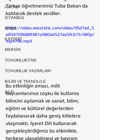
Türkçe öğretmenimiz Tuba Bakan da 
HATAY
katılarak destek verdiler.
İSTANBUL
https://video.wixstatic.com/video/95d1ed_5
İZMİR
a834709688f481a980a6527ea5fcb75/480p/
KAYSERİ
mp4/file.mp4
MERSİN
TOHUMLUKTAN
TOHUMLUK YAZARLARI
BİLİM VE TEKNOLOJİ
Bu etkinliğin amacı, milli 
GEZİ
bayramlarımızı coşku ile kutlama 
bilincini aşılamak ve sanat, bilim, 
eğitim ve kültürel değerlerden 
faydalanarak daha geniş kitlelere 
ulaşmaktı. İşaret Dili kullanarak 
gerçekleştirdiğimiz bu etkinlikle, 
herkese ulaşabilmeyi ve bayram 