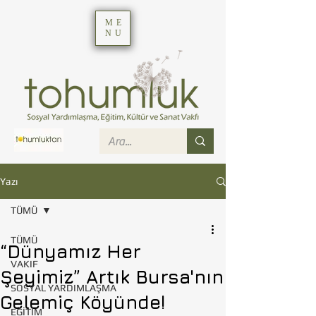
ME
NU
Yazı
TÜMÜ
TÜMÜ
“Dünyamız Her
VAKIF
Şeyimiz” Artık Bursa'nın
SOSYAL YARDIMLAŞMA
Gelemiç Köyünde!
EĞİTİM