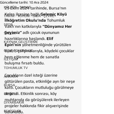
Güncelleme tarihi:
10 Ara 2024
KÜLTÜR - SANAT
25 Ekim 2024 tarihinde, Bursa'nın 
Keles ilçesine bağlı 
Gelemiç Köyü 
TARIM - TOHUM - GIDA - ÇEVRE
İlköğretim Okulu’nda
 Tohumluk 
SPOR
Vakfı’nın katkılarıyla 
“Dünyamız Her 
Şeyimiz”
 adlı çocuk oyununun 
SAĞLIK
hazırlıklarına başlandı. 
Elif 
KAYNAK GELİŞTİRME
Epiri’nin
 yönetmenliğinde yürütülen 
GENÇ TOHUMLUK
tiyatro çalışmalarıyla, köydeki çocuklar 
hem eğlenme hem de sanatla 
İLETİŞİM
buluşma fırsatı buldu.
TOHUMLUK TV
Çocukların özel isteği üzerine 
ANKARA
götürülen pasta, etkinliğe ayrı bir neşe 
BURSA
kattı. Çocukların mutluluğu görülmeye 
değerdi. Etkinlik sonrası, köy 
DENİZLİ
muhtarıyla da görüşülerek ilerleyen 
DİYARBAKIR
projeler hakkında fikir alışverişinde 
ESKİŞEHİR
bulunuldu.