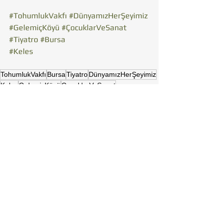
#TohumlukVakfı
#DünyamızHerŞeyimiz
#GelemiçKöyü
#ÇocuklarVeSanat
#Tiyatro
#Bursa
#Keles
TohumlukVakfı
Bursa
Tiyatro
DünyamızHerŞeyimiz
Keles
GelemiçKöyü
ÇocuklarVeSanat
KÜLTÜR - SANAT
BURSA
Hepsini Gör
Son Yazılar