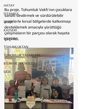
HATAY
Bu proje, Tohumluk Vakfı’nın çocuklara 
İSTANBUL
sanatı sevdirmek ve sürdürülebilir 
projelerle kırsal bölgelerde kalkınmayı 
İZMİR
desteklemek amacıyla yürüttüğü 
KAYSERİ
çalışmaların bir parçası olarak hayata 
MERSİN
geçirildi.
TOHUMLUKTAN
TOHUMLUK YAZARLARI
BİLİM VE TEKNOLOJİ
GEZİ