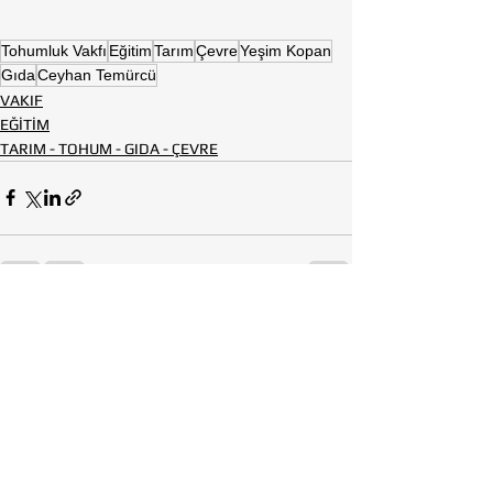
Tohumluk Vakfı
Eğitim
Tarım
Çevre
Yeşim Kopan
Gıda
Ceyhan Temürcü
VAKIF
EĞİTİM
TARIM - TOHUM - GIDA - ÇEVRE
Hepsini Gör
Son Yazılar