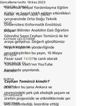
Güncelleme tarihi:
18 Kas 2023
KÜLTÜR - SANAT
Tohumluk Sosyal Yardımlaşma Eğitim 
Kültür ve Sanat Vakfı eğitim etkinlikleri 
TARIM - TOHUM - GIDA - ÇEVRE
çerçevesinde Orta Doğu Teknik 
SPOR
Üniversitesi Enformatik Enstitüsü 
Bilişsel Bilimler Anabilim Dalı Öğretim 
SAĞLIK
Görevlisi Sayın Ceyhan Temürcü ile bir 
KAYNAK GELİŞTİRME
araya geliyoruz. Değerli gönüllümüz 
GENÇ TOHUMLUK
Yeşim Kopan'ın yönderliğinde 
gerçekleştirilen bu yayın, 16 Mayıs 
İLETİŞİM
Pazar saat 
14:00
​​'te canlı olarak 
TOHUMLUK TV
Tohumluk Vakfı'nın YouTube 
Kanalında yayınlandı.  
ANKARA
BURSA
Ceyhan Temürcü kimdir?
2007'den bu yana Ankara ve 
DENİZLİ
çevresindeki pek çok ekolojik yaşam ve 
DİYARBAKIR
üretim projesinde ve etkinliklerinde yer 
ESKİŞEHİR
aldı. Düzenlediği, koordine ettiği 