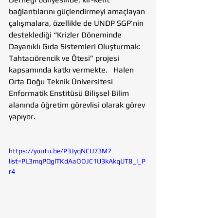
bağlantılarını güçlendirmeyi amaçlayan 
çalışmalara, özellikle de UNDP SGP’nin 
desteklediği “Krizler Döneminde 
Dayanıklı Gıda Sistemleri Oluşturmak: 
Tahtacıörencik ve Ötesi” projesi 
kapsamında katkı vermekte.   Halen 
Orta Doğu Teknik Üniversitesi 
Enformatik Enstitüsü Bilişsel Bilim 
alanında öğretim görevlisi olarak görev 
yapıyor.  
https://youtu.be/P3JyqNCU73M?
list=PL3mqPQglTKdAaOOJC1U3kAkqUT8_l_P
r4