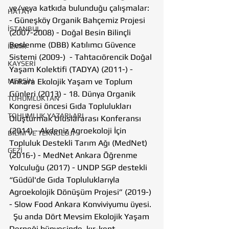
ve/veya katkıda bulunduğu çalışmalar:  
HATAY
- Güneşköy Organik Bahçemiz Projesi 
İSTANBUL
(2007-2008) - Doğal Besin Bilinçli 
Beslenme (DBB) Katılımcı Güvence 
İZMİR
Sistemi (2009-)  - Tahtacıörencik Doğal 
KAYSERİ
Yaşam Kolektifi (TADYA) (2011-) - 
MERSİN
Ankara Ekolojik Yaşam ve Toplum 
Günleri (2013) - 18. Dünya Organik 
TOHUMLUKTAN
Kongresi öncesi Gıda Toplulukları 
TOHUMLUK YAZARLARI
Oluşturmak Uluslararası Konferansı 
(2014) - Akdeniz Agroekoloji İçin 
BİLİM VE TEKNOLOJİ
Topluluk Destekli Tarım Ağı (MedNet) 
GEZİ
(2016-) - MedNet Ankara Öğrenme 
Yolculuğu (2017) - UNDP SGP destekli 
“Güdül'de Gıda Topluluklarıyla 
Agroekolojik Dönüşüm Projesi” (2019-) 
- Slow Food Ankara Konviviyumu üyesi. 
  Şu anda Dört Mevsim Ekolojik Yaşam 
Derneği bünyesinde, kır-kent 