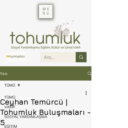
ME
NU
Yazı
TÜMÜ
TÜMÜ
Ceyhan Temürcü |
VAKIF
Tohumluk Buluşmaları -
SOSYAL YARDIMLAŞMA
5
EĞİTİM