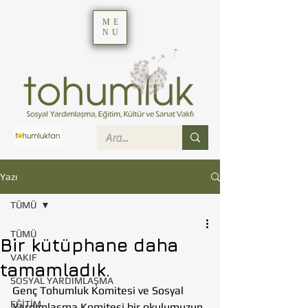
ME
NU
Yazı
TÜMÜ
TÜMÜ
Bir kütüphane daha
VAKIF
tamamladık.
SOSYAL YARDIMLAŞMA
Genç Tohumluk Komitesi ve Sosyal 
EĞİTİM
Yardımlaşma Komitesi bir okulumuzun 