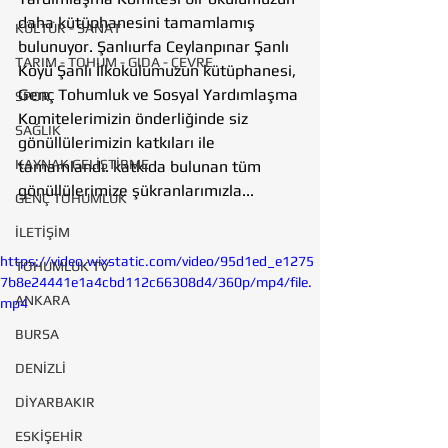
daha kütüphanesini tamamlamış 
KÜLTÜR - SANAT
bulunuyor. Şanlıurfa Ceylanpınar Şanlı 
TARIM - TOHUM - GIDA - ÇEVRE
Köyü Şanlı İlkokulumuzun kütüphanesi, 
Genç Tohumluk ve Sosyal Yardımlaşma 
SPOR
Komitelerimizin önderliğinde siz 
SAĞLIK
gönüllülerimizin katkıları ile 
KAYNAK GELİŞTİRME
tamamlandı. katkıda bulunan tüm 
gönüllülerimize şükranlarımızla...
GENÇ TOHUMLUK
İLETİŞİM
https://video.wixstatic.com/video/95d1ed_e1275
TOHUMLUK TV
7b8e24441e1a4cbd112c66308d4/360p/mp4/file.
ANKARA
mp4
BURSA
DENİZLİ
DİYARBAKIR
ESKİŞEHİR