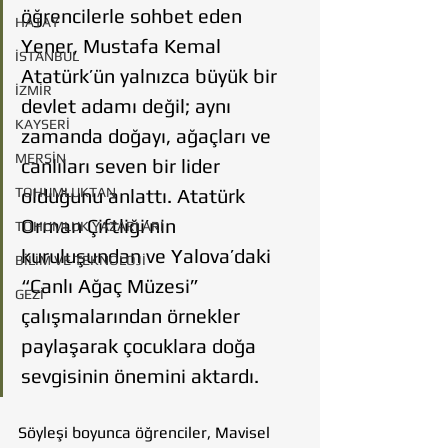
öğrencilerle sohbet eden 
HATAY
Yener, Mustafa Kemal 
İSTANBUL
Atatürk’ün yalnızca büyük bir 
İZMİR
devlet adamı değil; aynı 
KAYSERİ
zamanda doğayı, ağaçları ve 
MERSİN
canlıları seven bir lider 
TOHUMLUKTAN
olduğunu anlattı. Atatürk 
Orman Çiftliği’nin 
TOHUMLUK YAZARLARI
kuruluşundan ve Yalova’daki 
BİLİM VE TEKNOLOJİ
“Canlı Ağaç Müzesi” 
GEZİ
çalışmalarından örnekler 
paylaşarak çocuklara doğa 
sevgisinin önemini aktardı.
Söyleşi boyunca öğrenciler, Mavisel 