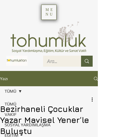
ME
NU
Yazı
TÜMÜ
TÜMÜ
Bezirhaneli Çocuklar
VAKIF
Yazar Mavisel Yener’le
SOSYAL YARDIMLAŞMA
Buluştu
EĞİTİM