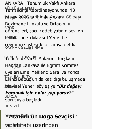
ANKARA - Tohumluk Vakfı Ankara İl 
KÜLTÜR - SANAT
Temsilciliği koordinasyonunda, 13 
Mayıs 2026 tarihinde Ankara Gölbaşı 
TARIM - TOHUM - GIDA - ÇEVRE
Bezirhane İlkokulu ve Ortaokulu 
SPOR
öğrencileri, çocuk edebiyatının sevilen 
isimlerinden Mavisel Yener ile 
SAĞLIK
çevrimiçi söyleşide bir araya geldi.
KAYNAK GELİŞTİRME
GENÇ TOHUMLUK
Tohumluk Vakfı Ankara İl Başkanı 
Handan Çankaya ile Eğitim Komitesi 
İLETİŞİM
üyeleri Emel Yelkenci Saral ve Yonca 
TOHUMLUK TV
Ekinci Babuç’un da katıldığı buluşmada 
Mavisel Yener, söyleşiye 
“Biz doğayı 
ANKARA
korumak için neler yapıyoruz?”
BURSA
sorusuyla başladı.
DENİZLİ
“Atatürk’ün Doğa Sevgisi”
DİYARBAKIR
adlı kitabı üzerinden 
ESKİŞEHİR