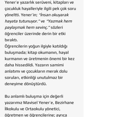
Yener’e yazarlık serüveni, kitapları ve 
çocukluk hayalleriyle ilgili pek çok soru 
yöneltti. Yener’in; 
“İnsan okuyarak 
hayata tutunuyor.”
 ve 
“Yazmak hem 
paylaşmak hem sevinç.”
 sözleri 
öğrenciler üzerinde derin bir etki 
bıraktı.
Öğrencilerin yoğun ilgiyle katıldığı 
buluşmada; kitap okumanın, hayal 
kurmanın ve üretmenin önemi bir kez 
daha hissedildi. Yazarın samimi 
anlatımı ve çocukların merak dolu 
soruları, etkinliği unutulmaz bir 
deneyime dönüştürdü.
Bu anlamlı buluşma için değerli 
yazarımız Mavisel Yener’e, Bezirhane 
İlkokulu ve Ortaokulu yönetici, 
öğretmen ve öğrencilerine; ayrıca 