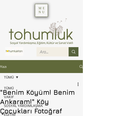
ME
NU
Yazı
TÜMÜ
TÜMÜ
"Benim Köyüm! Benim
VAKIF
Ankaram!" Köy
SOSYAL YARDIMLAŞMA
Çocukları Fotoğraf
EĞİTİM