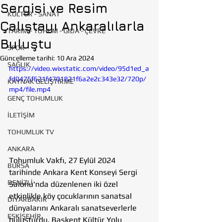
Sergisi ve Resim
KÜLTÜR - SANAT
Çalıştayı Ankaralılarla
TARIM - TOHUM - GIDA - ÇEVRE
Buluştu
SPOR
Güncelleme tarihi:
10 Ara 2024
SAĞLIK
https://video.wixstatic.com/video/95d1ed_a
fd0475f621f4701821f6a2e2c343e32/720p/
KAYNAK GELİŞTİRME
mp4/file.mp4
GENÇ TOHUMLUK
İLETİŞİM
TOHUMLUK TV
ANKARA
Tohumluk Vakfı, 27 Eylül 2024 
BURSA
tarihinde Ankara Kent Konseyi Sergi 
DENİZLİ
Salonu'nda düzenlenen iki özel 
etkinlikle köy çocuklarının sanatsal 
DİYARBAKIR
dünyalarını Ankaralı sanatseverlerle 
ESKİŞEHİR
buluşturdu. Başkent Kültür Yolu 