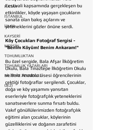
Festivali kapsamında gerçekleşen bu 
HATAY
etkinlikler, köyde yaşayan çocukların 
İSTANBUL
sanata olan bakış açılarını ve 
yeteneklerini gözler önüne serdi.
İZMİR
KAYSERİ
Köy Çocukları Fotoğraf Sergisi - 
MERSİN
"Benim Köyüm! Benim Ankaram!"
TOHUMLUKTAN
Bu özel sergide, Bala Afşar İlköğretim 
TOHUMLUK YAZARLARI
Okulu, Bala Tınaztepe İlköğretim Okulu 
ve Bala Anadolu Lisesi öğrencilerinin 
BİLİM VE TEKNOLOJİ
çektiği fotoğraflar sergilendi. Çocuklar, 
GEZİ
doğa ve köy yaşamını yansıtan 
eserleriyle fotoğrafçılık yeteneklerini 
sanatseverlere sunma fırsatı buldu. 
Vakıf gönüllülerimizden fotoğrafçılık 
eğitimi alan çocuklar, köylerinin 
güzelliklerini ve doğanın zarafetini 