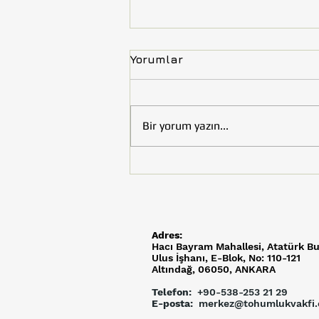
Yorumlar
Bir yorum yazın...
Tohumluk Vakfı’nın Çocuk
Kitabı “Uzay Efeler
Yolunda” Kültür ve Turizm
Bakanlığı Tarafından
Kütüphaneler İçin Satın
Adres:
Alındı
Hacı Bayram Mahallesi,
Atatürk Bu
Ulus İşhanı, E-Blok, No: 110-121
Altındağ, 06050, ANKARA
Telefon:
+90-538-253 21 29
E-posta:
merkez@tohumlukvakfi.