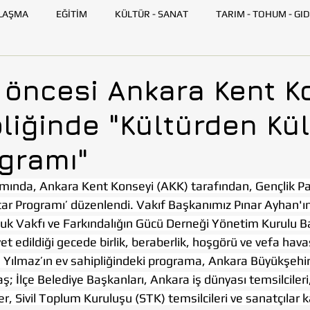
LAŞMA
EĞİTİM
KÜLTÜR - SANAT
TARIM - TOHUM - GID
GENÇ TOHUMLUK
İLETİŞİM
TOHUMLUK TV
ANK
öncesi Ankara Kent K
liğinde "Kültürden Kü
SKİŞEHİR
HATAY
İSTANBUL
İZMİR
KAYSERİ
ogramı"
AZARLARI
BİLİM VE TEKNOLOJİ
GEZİ
ında, Ankara Kent Konseyi (AKK) tarafından, Gençlik Pa
ftar Programı’ düzenlendi. Vakıf Başkanımız Pınar Ayhan'
uk Vakfı ve Farkındalığın Gücü Derneği Yönetim Kurulu B
vet edildiği gecede birlik, beraberlik, hoşgörü ve vefa hav
m Yılmaz’ın ev sahipliğindeki programa, Ankara Büyükşehir
 İlçe Belediye Başkanları, Ankara iş dünyası temsilcileri
r, Sivil Toplum Kuruluşu (STK) temsilcileri ve sanatçılar ka