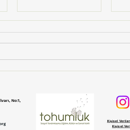
Tohumluk'un Sesi Dijital
Vişn
Müzik Marketlerde
Üre
Yükseliyor!
Şenl
TV i
lvarı, No:1,
Kişisel Veril
org
Kişisel Ve