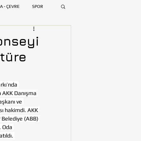
A - ÇEVRE
SPOR
ARA
BURSA
onseyi
ltüre
MERSİN
rkı’nda 
ın AKK Danışma 
aşkanı ve 
ası hakimdi. AKK 
 Belediye (ABB) 
, Oda 
tıldı. 