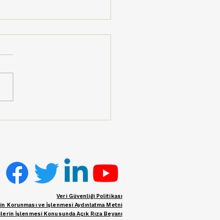
eli Köyü’nde Kültür,
tim ve Dayanışma:
iğin Coşkusu Çiftçi
le Türkiye’ye Ulaştı
Veri Güvenliği Politikası
erin Korunması ve İşlenmesi Aydınlatma Metni
rilerin İşlenmesi Konusunda Açık Rıza Beyanı