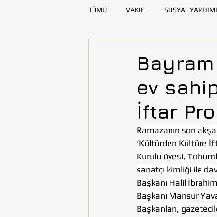
TÜMÜ
VAKIF
SOSYAL YARDIM
SAĞLIK
KAYNAK GELİŞTİRME
Bayram 
ev sahip
DENİZLİ
DİYARBAKIR
E
İftar Pr
TOHUMLUKTAN
TOHUMLUK Y
Ramazanın son akşam
‘Kültürden Kültüre İ
Kurulu üyesi, Tohuml
sanatçı kimliği ile da
Başkanı Halil İbrahi
Başkanı Mansur Yavaş;
Başkanları, gazetecile