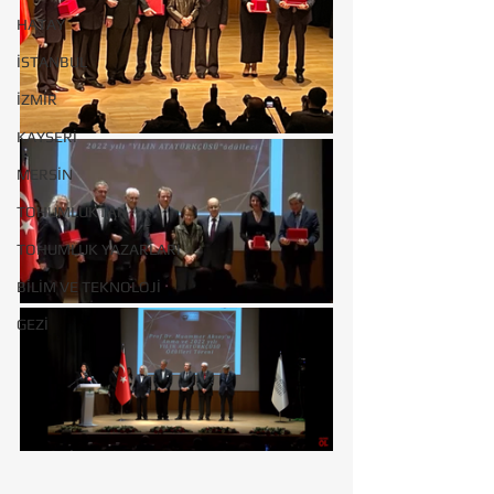
HATAY
İSTANBUL
İZMİR
KAYSERİ
MERSİN
TOHUMLUKTAN
TOHUMLUK YAZARLARI
BİLİM VE TEKNOLOJİ
GEZİ