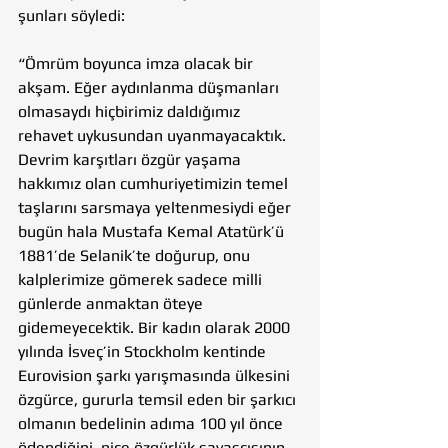
şunları söyledi:
“Ömrüm boyunca imza olacak bir 
akşam. Eğer aydınlanma düşmanları 
olmasaydı hiçbirimiz daldığımız 
rehavet uykusundan uyanmayacaktık. 
Devrim karşıtları özgür yaşama 
hakkımız olan cumhuriyetimizin temel 
taşlarını sarsmaya yeltenmesiydi eğer 
bugün hala Mustafa Kemal Atatürk’ü 
1881’de Selanik’te doğurup, onu 
kalplerimize gömerek sadece milli 
günlerde anmaktan öteye 
gidemeyecektik. Bir kadın olarak 2000 
yılında İsveç’in Stockholm kentinde 
Eurovision şarkı yarışmasında ülkesini 
özgürce, gururla temsil eden bir şarkıcı 
olmanın bedelinin adıma 100 yıl önce 
ödendiğini, nice özgürlük savaşçısının 