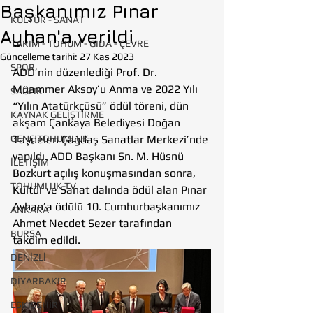
Başkanımız Pınar
KÜLTÜR - SANAT
Ayhan'a verildi.
TARIM - TOHUM - GIDA - ÇEVRE
Güncelleme tarihi:
27 Kas 2023
SPOR
ADD’nin düzenlediği Prof. Dr. 
Muammer Aksoy’u Anma ve 2022 Yılı 
SAĞLIK
“Yılın Atatürkçüsü” ödül töreni, dün 
KAYNAK GELİŞTİRME
akşam Çankaya Belediyesi Doğan 
GENÇ TOHUMLUK
Taşdelen Çağdaş Sanatlar Merkezi’nde 
yapıldı. ADD Başkanı Sn. M. Hüsnü 
İLETİŞİM
Bozkurt açılış konuşmasından sonra, 
TOHUMLUK TV
Kültür ve Sanat dalında ödül alan Pınar 
Ayhan’a ödülü 10. Cumhurbaşkanımız 
ANKARA
Ahmet Necdet Sezer tarafından 
BURSA
takdim edildi.
DENİZLİ
DİYARBAKIR
ESKİŞEHİR