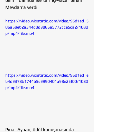
bilim” dalında ise tarihçi-yazar Sinan 
Meydan’a verdi.
https://video.wixstatic.com/video/95d1ed_5
06a69eb2a344d0d9865a5772cce5ca2/1080
p/mp4/file.mp4
https://video.wixstatic.com/video/95d1ed_e
b4d9378b1744b5e9990401a98e25f00/1080
p/mp4/file.mp4
Pınar Ayhan, ödül konuşmasında 