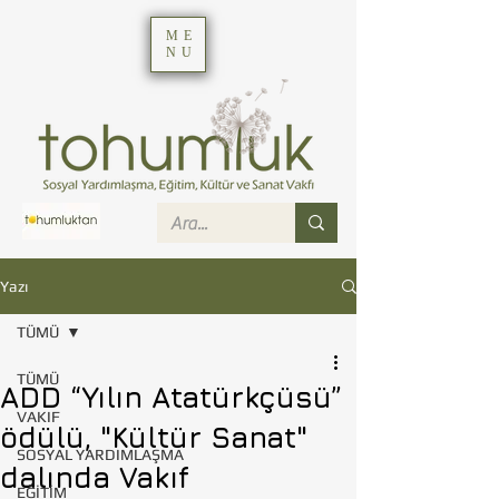
ME
NU
Yazı
TÜMÜ
TÜMÜ
ADD “Yılın Atatürkçüsü”
VAKIF
ödülü, "Kültür Sanat"
SOSYAL YARDIMLAŞMA
dalında Vakıf
EĞİTİM