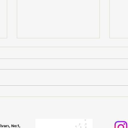
Tohumluk'un Sesi Dijital
Vişn
Müzik Marketlerde
Üre
Yükseliyor!
Şenl
TV i
lvarı, No:1,