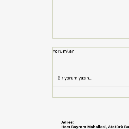
Yorumlar
Bir yorum yazın...
Tohumluk Vakfı’nın Çocuk
Kitabı “Uzay Efeler
Yolunda” Kültür ve Turizm
Bakanlığı Tarafından
Kütüphaneler İçin Satın
Adres:
Alındı
Hacı Bayram Mahallesi,
Atatürk Bu