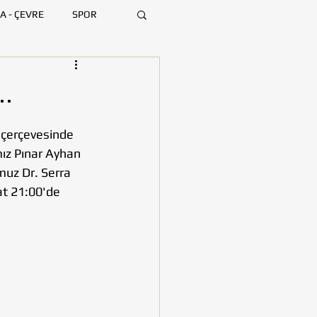
A - ÇEVRE
SPOR
ARA
BURSA
.
MERSİN
 çerçevesinde 
ız Pınar Ayhan 
uz Dr. Serra 
 21:00​​'de 