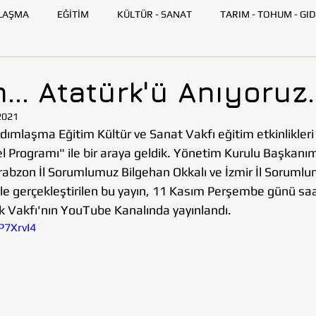
LAŞMA
EĞİTİM
KÜLTÜR - SANAT
TARIM - TOHUM - GID
GENÇ TOHUMLUK
İLETİŞİM
TOHUMLUK TV
ANK
... Atatürk'ü Anıyoruz..
2021
SKİŞEHİR
HATAY
İSTANBUL
İZMİR
KAYSERİ
ımlaşma Eğitim Kültür ve Sanat Vakfı eğitim etkinlikleri
 Programı" ile bir araya geldik. Yönetim Kurulu Başkanım
abzon İl Sorumlumuz Bilgehan Okkalı ve İzmir İl Sorumlum
AZARLARI
BİLİM VE TEKNOLOJİ
GEZİ
ile gerçekleştirilen bu yayın, 11 Kasım Perşembe günü saat
k Vakfı'nın YouTube Kanalında yayınlandı.
P7XrvI4