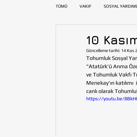
TÜMÜ
VAKIF
SOSYAL YARDIM
SAĞLIK
KAYNAK GELİŞTİRME
10 Kasım
Güncelleme tarihi:
14 Kas 
DENİZLİ
DİYARBAKIR
E
Tohumluk Sosyal Yard
"Atatürk'ü Anma Özel
ve Tohumluk Vakfı Tr
TOHUMLUKTAN
TOHUMLUK Y
Menekay'ın katılımı  
canlı olarak Tohumlu
https://youtu.be/8BkH