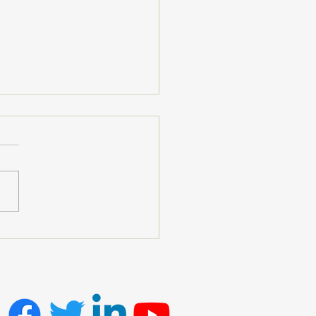
eli Köyü’nde Kültür,
tim ve Dayanışma:
iğin Coşkusu Çiftçi
le Türkiye’ye Ulaştı