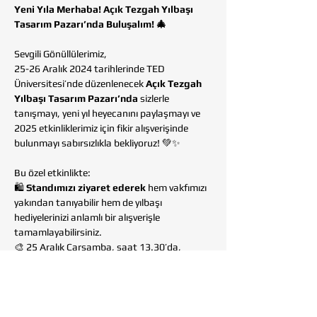
Yeni Yıla Merhaba! Açık Tezgah Yılbaşı 
Tasarım Pazarı’nda Buluşalım! 🎄
Sevgili Gönüllülerimiz,
25-26 Aralık 2024 tarihlerinde TED 
Üniversitesi’nde düzenlenecek 
Açık Tezgah 
Yılbaşı Tasarım Pazarı’nda
 sizlerle 
tanışmayı, yeni yıl heyecanını paylaşmayı ve 
2025 etkinliklerimiz için fikir alışverişinde 
bulunmayı sabırsızlıkla bekliyoruz! 💚✨
Bu özel etkinlikte:
🛍️ 
Standımızı ziyaret ederek
 hem vakfımızı 
yakından tanıyabilir hem de yılbaşı 
hediyelerinizi anlamlı bir alışverişle 
tamamlayabilirsiniz.
🎨 25 Aralık Çarşamba, saat 13.30’da,  
Tohumluk Atölyemize katılarak
 keyifli bir 
deneyim yaşayabilirsiniz. 
Daha Fazla Göster