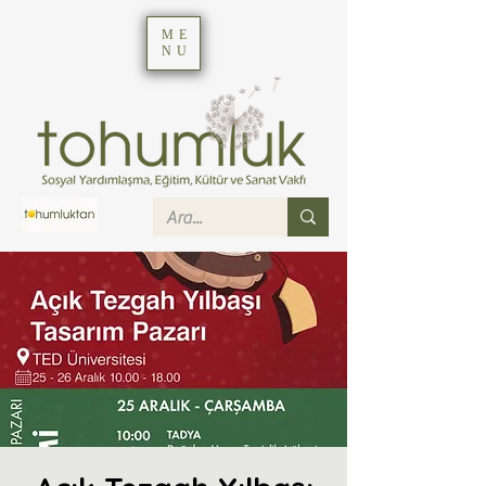
ME
NU