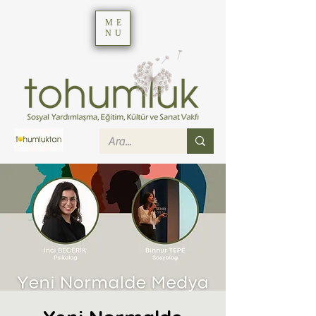
ME
NU