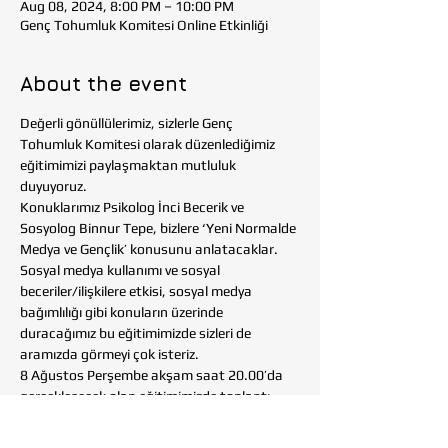
Aug 08, 2024, 8:00 PM – 10:00 PM
Genç Tohumluk Komitesi Online Etkinliği
About the event
Değerli gönüllülerimiz, sizlerle Genç 
Tohumluk Komitesi olarak düzenlediğimiz 
eğitimimizi paylaşmaktan mutluluk 
duyuyoruz. 
Konuklarımız Psikolog İnci Becerik ve 
Sosyolog Binnur Tepe, bizlere ‘Yeni Normalde 
Medya ve Gençlik’ konusunu anlatacaklar. 
Sosyal medya kullanımı ve sosyal 
beceriler/ilişkilere etkisi, sosyal medya 
bağımlılığı gibi konuların üzerinde 
duracağımız bu eğitimimizde sizleri de 
aramızda görmeyi çok isteriz. 
8 Ağustos Perşembe akşam saat 20.00’da 
gerçekleşecek olan eğitimimizde toplantı 
bağlantısı aşağıdadır:
Toplantı Bağlantısı